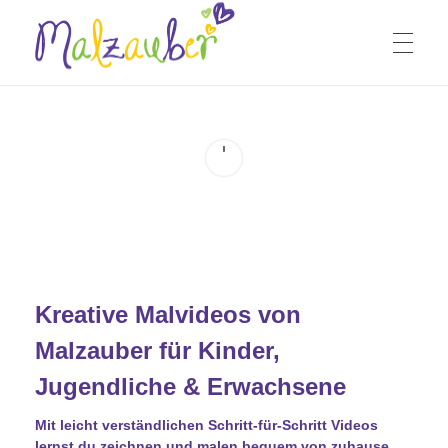
Home
Malzauber Online Malschule
Online Live Malkurse, Malvideos & Malzauber Kids Club
Malzauber Kids Club
Live Online Kinder
Kreative Malvideos von
Malzauber für Kinder,
Live Online Jugendliche
Jugendliche & Erwachsene
Mit leicht verständlichen Schritt-für-Schritt Videos
lernst du zeichnen und malen bequem von zuhause.
Live Online Erwachsene