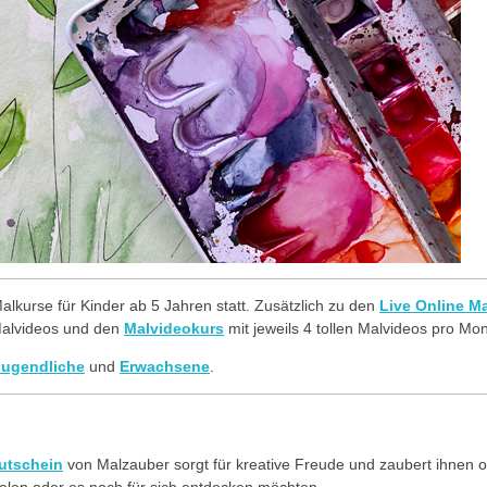
lkurse für Kinder ab 5 Jahren statt. Zusätzlich zu den
Live Online M
alvideos und den
Malvideokurs
mit jeweils 4 tollen Malvideos pro Mon
Jugendliche
und
Erwachsene
.
utschein
von Malzauber sorgt für kreative Freude und zaubert ihnen o