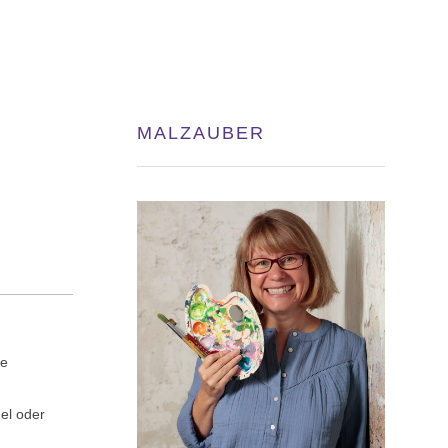
MALZAUBER
ue
el oder