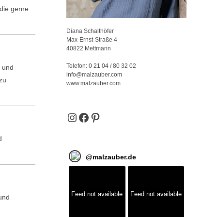
 die gerne
Diana Schalthöfer
Max-Ernst-Straße 4
40822 Mettmann
Telefon:
0 21 04 / 80 32 02
l und
info@malzauber.com
 zu
www.malzauber.com
Instagram
Facebook
Pinterest
d
@
malzauber.de
Feed not available
Feed not available
und