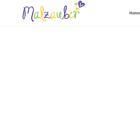
Home
Malzauber Online Malschule
Online Live Malkurse, Malvideos & Malzauber Kids Club