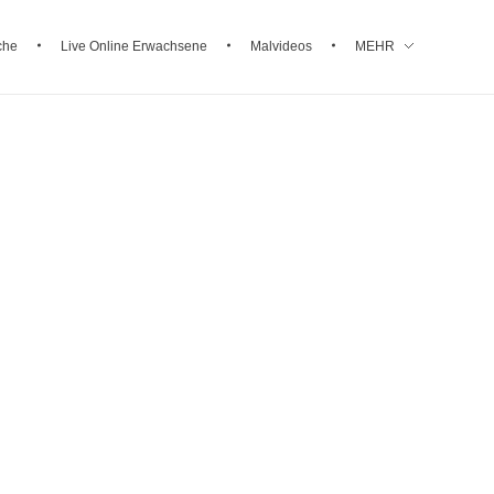
che
Live Online Erwachsene
Malvideos
MEHR