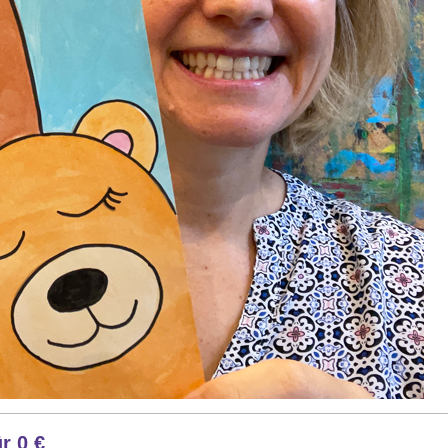
r 0 €