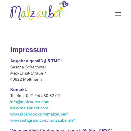
Home
Malzauber Online Malschule
Online Live Malkurse, Malvideos & Malzauber Kids Club
Impressum
Malzauber Kids Club
Angaben gemäß § 5 TMG:
Sascha Schalthöfer
Max-Ernst-Straße 4
40822 Mettmann
Live Online Kinder
Kontakt:
Telefon: 0 21 04 / 80 32 02
info@malzauber.com
Live Online Jugendliche
www.malzauber.com
www.facebook.com/malzauber/
www.instagram.com/malzauber.de/
Verantwortlich für den Inhalt nach § 55 Abs. 2 RStV:
Live Online Erwachsene