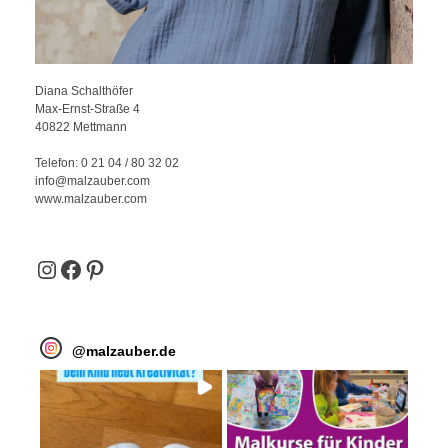
Diana Schalthöfer
Max-Ernst-Straße 4
40822 Mettmann
Telefon:
0 21 04 / 80 32 02
info@malzauber.com
www.malzauber.com
Instagram
Facebook
Pinterest
@
malzauber.de