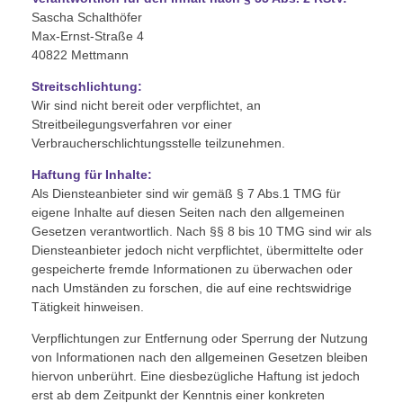
Sascha Schalthöfer
Max-Ernst-Straße 4
40822 Mettmann
Malvideos
Streitschlichtung:
Wir sind nicht bereit oder verpflichtet, an
Streitbeilegungsverfahren vor einer
Verbraucherschlichtungsstelle teilzunehmen.
MEHR
Haftung für Inhalte:
Als Diensteanbieter sind wir gemäß § 7 Abs.1 TMG für
eigene Inhalte auf diesen Seiten nach den allgemeinen
Geschenkgutscheine
Gesetzen verantwortlich. Nach §§ 8 bis 10 TMG sind wir als
Diensteanbieter jedoch nicht verpflichtet, übermittelte oder
Wer ist Malzauber?
gespeicherte fremde Informationen zu überwachen oder
nach Umständen zu forschen, die auf eine rechtswidrige
Malzauber Blog
Tätigkeit hinweisen.
Impressum
Verpflichtungen zur Entfernung oder Sperrung der Nutzung
von Informationen nach den allgemeinen Gesetzen bleiben
Datenschutzerklärung
hiervon unberührt. Eine diesbezügliche Haftung ist jedoch
erst ab dem Zeitpunkt der Kenntnis einer konkreten